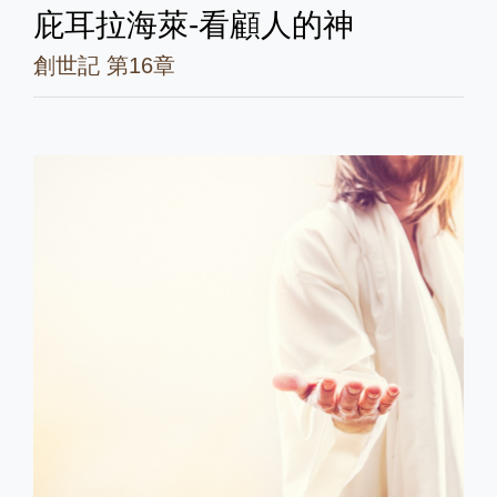
庇耳拉海萊-看顧人的神
創世記 第16章