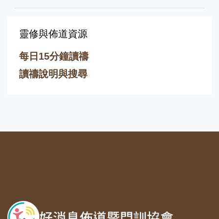
靈修與佈道資源
每日15分鐘讀禱
讀禱說明與搜尋