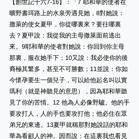
【創世記十六7-16】：「7 耶和華的使者在
曠野書珥路上的水泉旁遇見她，8對她說：
撒萊的使女夏甲，你從哪裏來？要往哪裏
去？夏甲說：我從我的主母撒萊面前逃出
來。9耶和華的使者對她說：你回到你主母
那裏，服在她手下；10又說：我必使你的後
裔極其繁多，甚至不可勝數；11並說：你如
今懷孕要生一個兒子，可以給他起名叫以實
瑪利（就是神聽見的意思），因為耶和華聽
見了你的苦情。12 他為人必像野驢。他的手
要攻打人，人的手也要攻打他；他必住在眾
弟兄的東邊。13夏甲就稱那對她說話的耶和
華為看顧人的神。因而說：在這裏我也看見