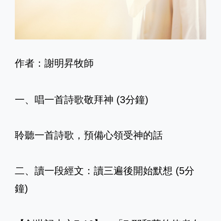
作者：謝明昇牧師
一、唱一首詩歌敬拜神 (3分鐘)
聆聽一首詩歌，預備心領受神的話
二、讀一段經文：讀三遍後開始默想 (5分
鐘)