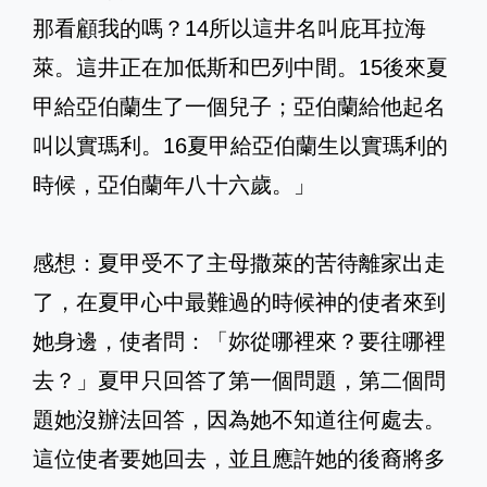
那看顧我的嗎？14所以這井名叫庇耳拉海
萊。這井正在加低斯和巴列中間。15後來夏
甲給亞伯蘭生了一個兒子；亞伯蘭給他起名
叫以實瑪利。16夏甲給亞伯蘭生以實瑪利的
時候，亞伯蘭年八十六歲。」
感想：夏甲受不了主母撒萊的苦待離家出走
了，在夏甲心中最難過的時候神的使者來到
她身邊，使者問：「妳從哪裡來？要往哪裡
去？」夏甲只回答了第一個問題，第二個問
題她沒辦法回答，因為她不知道往何處去。
這位使者要她回去，並且應許她的後裔將多