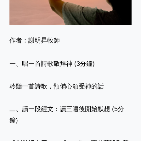
作者：謝明昇牧師
一、唱一首詩歌敬拜神 (3分鐘)
聆聽一首詩歌，預備心領受神的話
二、讀一段經文：讀三遍後開始默想 (5分
鐘)