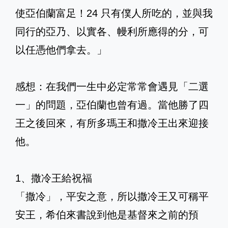
使亞伯蘭富足！24 只有僕人所吃的，並與我
同行的亞乃、以實各、幔利所應得的分，可
以任憑他們拿去。」
感想：在我們一生中必定常常會遇見「二選
一」的問題，亞伯蘭也曾有過。當他勝了四
王之後回來，有所多瑪王和撒冷王出來迎接
他。
1、撒冷王給祝福
「撒冷」，平安之意，所以撒冷王又可稱平
安王，希伯來書說到他是基督來之前的預