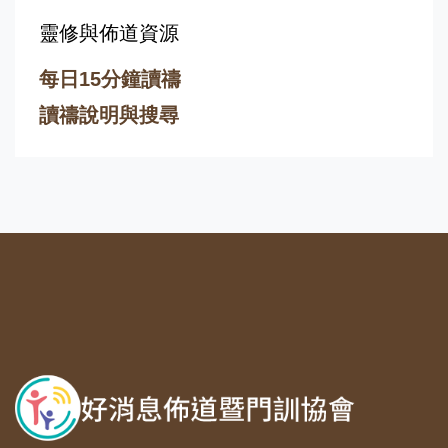
靈修與佈道資源
每日15分鐘讀禱
讀禱說明與搜尋