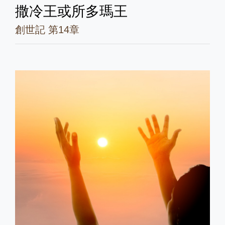
撒冷王或所多瑪王
創世記 第14章