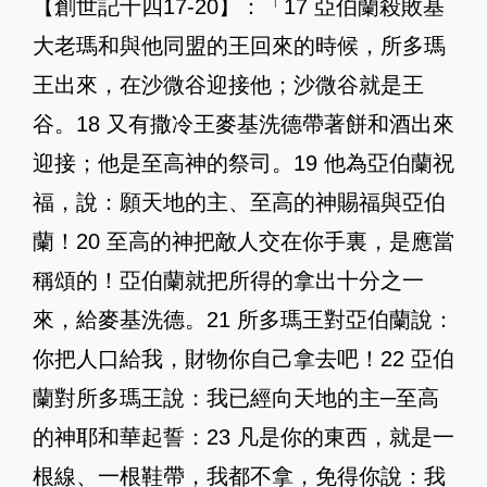
【創世記十四17-20】：「17 亞伯蘭殺敗基
大老瑪和與他同盟的王回來的時候，所多瑪
王出來，在沙微谷迎接他；沙微谷就是王
谷。18 又有撒冷王麥基洗德帶著餅和酒出來
迎接；他是至高神的祭司。19 他為亞伯蘭祝
福，說：願天地的主、至高的神賜福與亞伯
蘭！20 至高的神把敵人交在你手裏，是應當
稱頌的！亞伯蘭就把所得的拿出十分之一
來，給麥基洗德。21 所多瑪王對亞伯蘭說：
你把人口給我，財物你自己拿去吧！22 亞伯
蘭對所多瑪王說：我已經向天地的主─至高
的神耶和華起誓：23 凡是你的東西，就是一
根線、一根鞋帶，我都不拿，免得你說：我