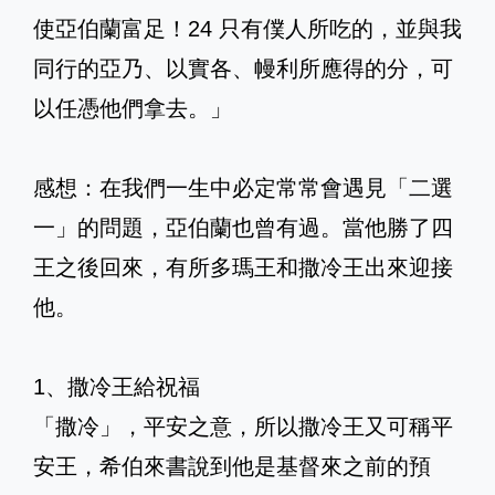
使亞伯蘭富足！24 只有僕人所吃的，並與我
同行的亞乃、以實各、幔利所應得的分，可
以任憑他們拿去。」
感想：在我們一生中必定常常會遇見「二選
一」的問題，亞伯蘭也曾有過。當他勝了四
王之後回來，有所多瑪王和撒冷王出來迎接
他。
1、撒冷王給祝福
「撒冷」，平安之意，所以撒冷王又可稱平
安王，希伯來書說到他是基督來之前的預