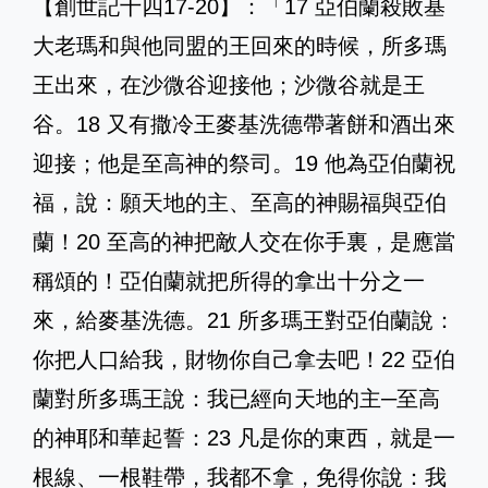
【創世記十四17-20】：「17 亞伯蘭殺敗基
大老瑪和與他同盟的王回來的時候，所多瑪
王出來，在沙微谷迎接他；沙微谷就是王
谷。18 又有撒冷王麥基洗德帶著餅和酒出來
迎接；他是至高神的祭司。19 他為亞伯蘭祝
福，說：願天地的主、至高的神賜福與亞伯
蘭！20 至高的神把敵人交在你手裏，是應當
稱頌的！亞伯蘭就把所得的拿出十分之一
來，給麥基洗德。21 所多瑪王對亞伯蘭說：
你把人口給我，財物你自己拿去吧！22 亞伯
蘭對所多瑪王說：我已經向天地的主─至高
的神耶和華起誓：23 凡是你的東西，就是一
根線、一根鞋帶，我都不拿，免得你說：我