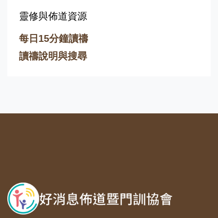
靈修與佈道資源
每日15分鐘讀禱
讀禱說明與搜尋