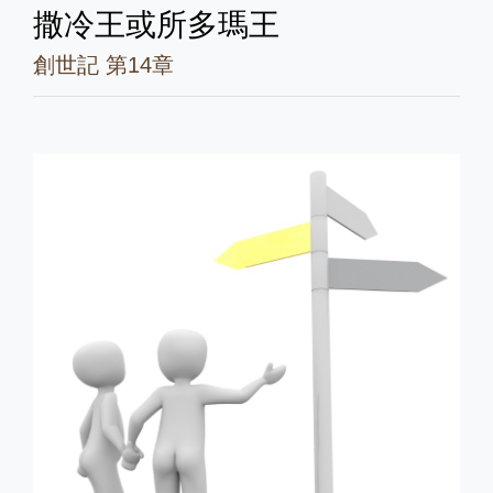
撒冷王或所多瑪王
創世記 第14章