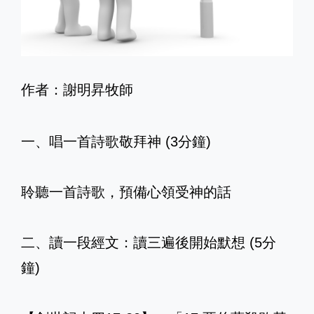
作者：謝明昇牧師
一、唱一首詩歌敬拜神 (3分鐘)
聆聽一首詩歌，預備心領受神的話
二、讀一段經文：讀三遍後開始默想 (5分
鐘)