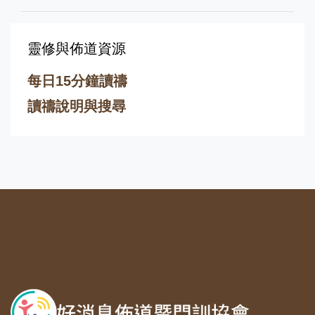
靈修與佈道資源
每日15分鐘讀禱
讀禱說明與搜尋