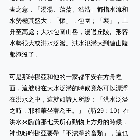
害之意，「湯湯、蕩蕩、浩浩」都指水流和
水勢極其盛大；「懷」，包圍；「襄」，上
升至高處；大水包圍山岳，漫過丘陵。形容
水勢很大或洪水泛濫。洪水氾濫大到連山陵
都淹沒了。
可是那時挪亞和他的一家都平安在方舟裡
面，這艘船在大水泛濫的時候竟然可以漂浮
在洪水之中，這就如詩人所說：「洪水泛濫
之時，耶和華坐著為王。」（詩29：10）在
洪水來臨前那七天所有動物上方舟的時候，
神也吩咐挪亞要帶「不潔淨的畜類」，這也