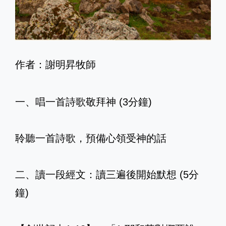
作者：謝明昇牧師
一、唱一首詩歌敬拜神 (3分鐘)
聆聽一首詩歌，預備心領受神的話
二、讀一段經文：讀三遍後開始默想 (5分
鐘)