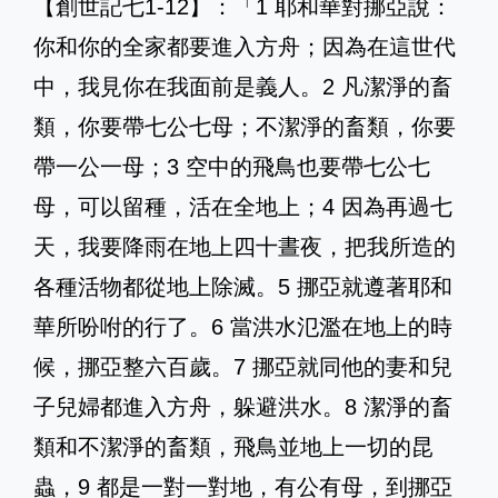
【創世記七1-12】：「1 耶和華對挪亞說：
你和你的全家都要進入方舟；因為在這世代
中，我見你在我面前是義人。2 凡潔淨的畜
類，你要帶七公七母；不潔淨的畜類，你要
帶一公一母；3 空中的飛鳥也要帶七公七
母，可以留種，活在全地上；4 因為再過七
天，我要降雨在地上四十晝夜，把我所造的
各種活物都從地上除滅。5 挪亞就遵著耶和
華所吩咐的行了。6 當洪水氾濫在地上的時
候，挪亞整六百歲。7 挪亞就同他的妻和兒
子兒婦都進入方舟，躲避洪水。8 潔淨的畜
類和不潔淨的畜類，飛鳥並地上一切的昆
蟲，9 都是一對一對地，有公有母，到挪亞