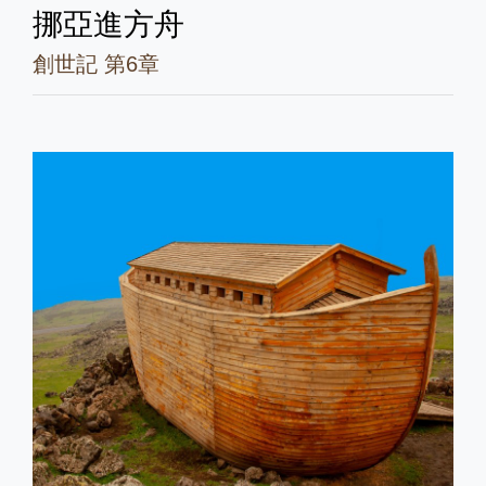
挪亞進方舟
創世記 第6章