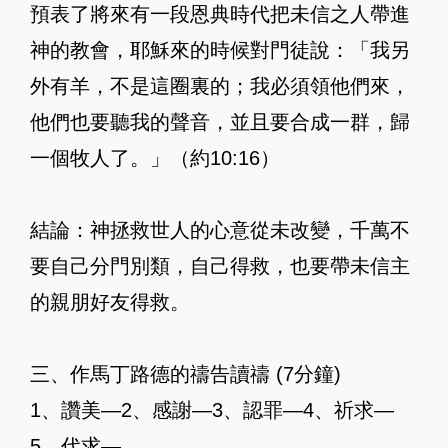
預表了將來有一段恩典時代把未信之人帶進
神的教會，耶穌來的時候對門徒說：「我另
外有羊，不是這圈裏的；我必須領他們來，
他們也要聽我的聲音，並且要合成一群，歸
一個牧人了。」（約10:16）
結論：神拯救世人的心意從未改變，千萬不
要自己分門別類，自己得救，也要帶未信主
的親朋好友得救。
三、作馬丁路德的禱告讀禱 (7分鐘)
1、讚美—2、感謝—3、認罪—4、祈求—
5、代求—