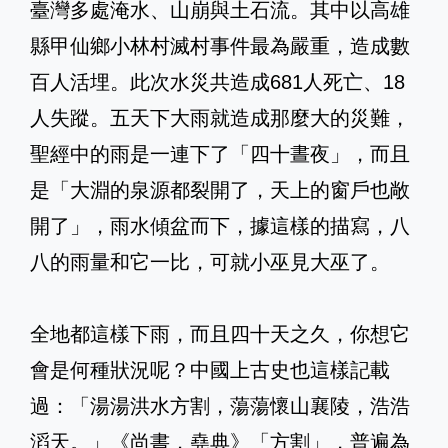
臺灣多處淹水、山崩與土石流。其中以高雄
縣甲仙鄉小林村滅村事件最為嚴重，造成數
百人活埋。此次水災共造成681人死亡、18
人失蹤。五天下大雨就造成那麼大的災難，
聖經中的雨是一連下了「四十晝夜」，而且
是「大淵的泉源都裂開了，天上的窗戶也敞
開了」，雨水傾盆而下，據這樣的描寫，八
八的雨量和它一比，可就小巫見大巫了。
全地都這樣下雨，而且四十天之久，你想它
會是何種狀況呢？中國上古史也這樣記載
過：「湯湯洪水方割，蕩蕩懷山襄陵，浩浩
滔天。」《尚書．堯典》「方割」，普遍為