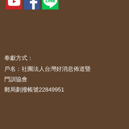
奉獻方式：
戶名：社團法人台灣好消息佈道暨
門訓協會
郵局劃撥帳號22849951