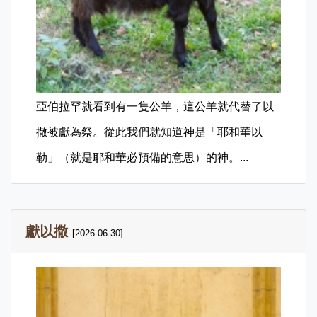
亞伯拉罕就看到有一隻公羊，這公羊就代替了以
撒被獻為祭。從此我們就知道神是「耶和華以
勒」（就是耶和華必預備的意思）的神。...
獻以撒
[2026-06-30]