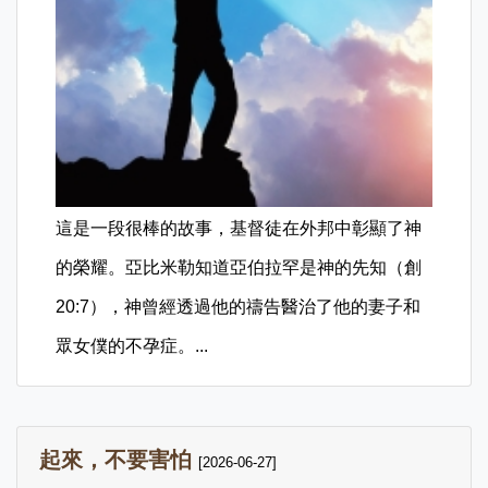
這是一段很棒的故事，基督徒在外邦中彰顯了神
的榮耀。亞比米勒知道亞伯拉罕是神的先知（創
20:7），神曾經透過他的禱告醫治了他的妻子和
眾女僕的不孕症。...
起來，不要害怕
[2026-06-27]