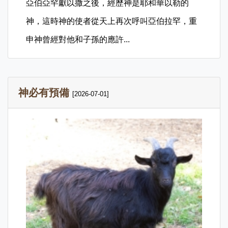
亞伯亞罕獻以撒之後，經歷神是耶和華以勒的
神，這時神的使者從天上再次呼叫亞伯拉罕，重
申神曾經對他和子孫的應許...
神必有預備
[2026-07-01]