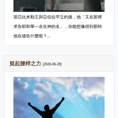
當亞比米勒王與亞伯拉罕立約後，他「又在那裡
求告耶和華—永生神的名」，你能想像得到那時
他在禱告什麼呢？...
挺起腰桿之力
[2026-06-28]