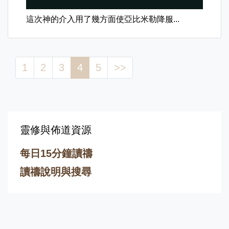
這次神的介入用了幾方面使亞比米勒降服...
1
2
3
4
5
>>
靈修與佈道資源
每日15分鐘讀禱
讀禱說明與搜尋